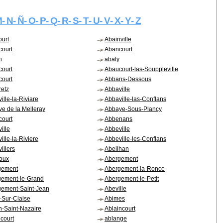
M
- N
- Ñ
- O
- P
- Q
- R
- S
- T
- U
- V
- X
- Y
- Z
urt
Abainville
court
Abancourt
n
abaty
court
Abaucourt-las-Souppleville
court
Abbans-Dessous
etz
Abbaville
ille-la-Riviare
Abbaville-las-Conflans
e de la Melleray
Abbaye-Sous-Plancy
court
Abbenans
ille
Abbeville
ille-la-Riviere
Abbeville-les-Conflans
illers
Abeilhan
oux
Abergement
gement
Abergement-la-Ronce
gement-le-Grand
Abergement-le-Petit
ement-Saint-Jean
Abeville
y-Sur-Claise
Abimes
n-Saint-Nazaire
Ablaincourt
court
ablange