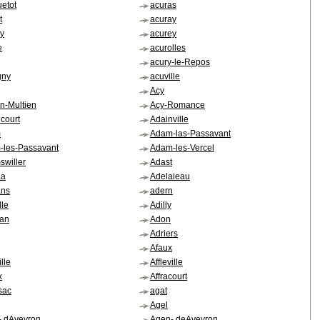
etot
acuras
t
acuray
y
acurey
e
acurolles
acury-le-Repos
gny
acuville
Acy
n-Multien
Acy-Romance
court
Adainville
m
Adam-las-Passavant
-les-Passavant
Adam-les-Vercel
willer
Adast
aa
Adelaieau
ans
adern
lle
Adilly
san
Adon
Adriers
Afaux
ille
Affleville
x
Affracourt
sac
agat
Agel
- dAveyron
Agen- deAveyron