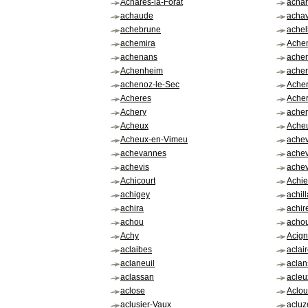
Achares-la-Forat
achar
achaude
acha
achebrune
achel
achemira
Ache
achenans
ache
Achenheim
ache
achenoz-le-Sec
Ache
Acheres
Ache
Achery
acher
Acheux
Ache
Acheux-en-Vimeu
ache
achevannes
ache
achevis
ache
Achicourt
Achie
achigey
achill
achira
achir
achou
acho
Achy
Acig
aclaibes
aclai
aclaneuil
aclan
aclassan
acleu
aclose
Aclou
aclusier-Vaux
acluz