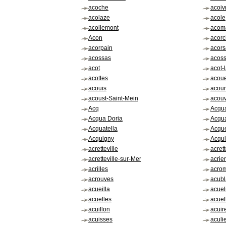
acoche
acoiv
acolaze
acole
acollemont
acom
Acon
acorc
acorpain
acors
acossas
acos
acot
acot-
acottes
acou
acouis
acour
acoust-Saint-Mein
acouv
Acq
Acqua
Acqua Doria
Acqua
Acquatella
Acque
Acquigny
Acqu
acretteville
acrett
acretteville-sur-Mer
acrie
acrilles
acro
acrouves
acubl
acueilla
acuel
acuelles
acuel
acuillon
acuir
acuisses
aculi