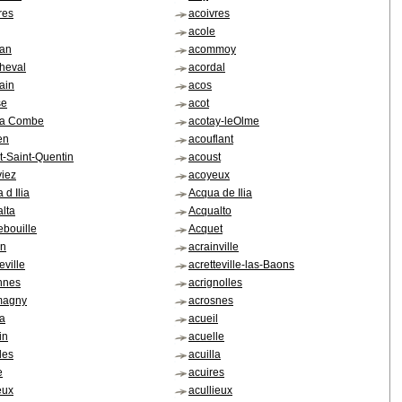
res
acoivres
acole
an
acommoy
heval
acordal
ain
acos
se
acot
la Combe
acotay-leOlme
en
acouflant
t-Saint-Quentin
acoust
iez
acoyeux
 d Ilia
Acqua de Ilia
lta
Acqualto
bouille
Acquet
in
acrainville
eville
acretteville-las-Baons
nnes
acrignolles
magny
acrosnes
a
acueil
in
acuelle
les
acuilla
e
acuires
eux
acullieux