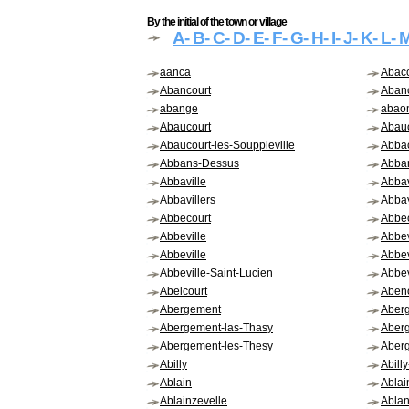
By the initial of the town or village
A
- B
- C
- D
- E
- F
- G
- H
- I
- J
- K
- L
- 
aanca
Abaco
Abancourt
Aban
abange
abao
Abaucourt
Abau
Abaucourt-les-Souppleville
Abba
Abbans-Dessus
Abbar
Abbaville
Abbav
Abbavillers
Abbay
Abbecourt
Abbe
Abbeville
Abbev
Abbeville
Abbev
Abbeville-Saint-Lucien
Abbev
Abelcourt
Aben
Abergement
Aber
Abergement-las-Thasy
Aber
Abergement-les-Thesy
Aberg
Abilly
Abill
Ablain
Ablai
Ablainzevelle
Ablan