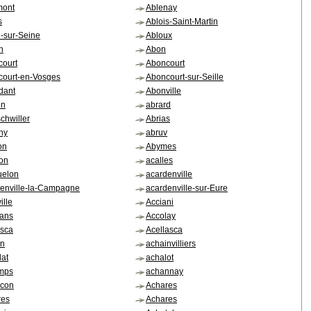
mont
Ablenay
s
Ablois-Saint-Martin
-sur-Seine
Abloux
n
Abon
court
Aboncourt
court-en-Vosges
Aboncourt-sur-Seille
dant
Abonville
on
abrard
chwiller
Abrias
ny
abruv
on
Abymes
lon
acalles
uelon
acardenville
enville-la-Campagne
acardenville-sur-Eure
ille
Acciani
lans
Accolay
asca
Acellasca
in
achainvilliers
lat
achalot
mps
achannay
rcon
Achares
res
Achares