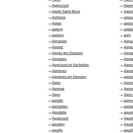
Agencourt
Agenv
Agets-Saint-Brice
Agevi
Aghione
agieu
Aglan
aglan
agleny
aglet
agligny
agly
Agnarelu
Agna
Agnetz
Agne
Agnez-les-Duisans
Agnia
Agniares
Agnia
Agnicourt-et-Sachelles
Agnic
Agnieres
Agnie
Agnieres-en-Devoluy
agni
Agno
Agno
Agonas
Agon
Agos
Agos-
agrefin
agrev
agriselles
agris
Agudelle
aguel
Aguilcourt
Aguil
aguilley
Aguil
aguilly
aguill