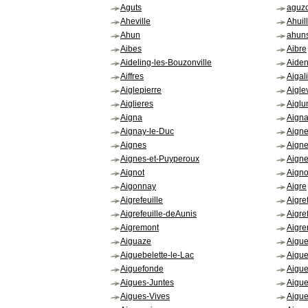
Aguts
aguz
Aheville
Ahuil
Ahun
ahun
Aibes
Aibre
Aideling-les-Bouzonville
Aide
Aiffres
Aigal
Aiglepierre
Aiglev
Aiglieres
Aiglu
Aigna
Aign
Aignay-le-Duc
Aign
Aignes
Aign
Aignes-et-Puyperoux
Aigne
Aignot
Aign
Aigonnay
Aigre
Aigrefeuille
Aigref
Aigrefeuille-deAunis
Aigre
Aigremont
Aigr
Aiguaze
Aigue
Aiguebelette-le-Lac
Aigue
Aiguefonde
Aigu
Aigues-Juntes
Aigue
Aigues-Vives
Aigue