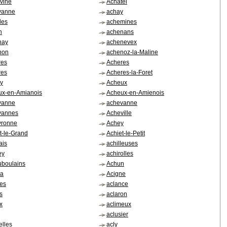
vine
Achatel
vanne
achay
les
achemines
n
achenans
nay
achenevex
non
achenoz-la-Maline
res
Acheres
res
Acheres-la-Foret
y
Acheux
ux-en-Amianois
Acheux-en-Amienois
vanne
achevanne
vannes
Acheville
vronne
Achey
t-le-Grand
Achiet-le-Petit
ais
achilleuses
ey
achirolles
uboulains
Achun
na
Acigne
res
aclance
s
aclaron
x
aclimeux
aclusier
elles
acly