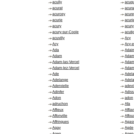
acully
acuqu
acurat
acura
acurcey
acure
acurie
acuri
acury
acury
acury-sur-Coole
acuti
acuvilly
Acy
Acy
Acy-e
Ada
Adain
Adam
Ada
Adam-las-Vercel
Adam
Adam-lez-Vercel
Adams
Ade
Adel
Adelange
Adel
Adervielle
adevi
Adinfer
Adis
Adon
adon
adruchon
Afa
Affieux
Afflav
Affonville
Affou
Affringues
Agas
Agay
Agde
Agen
Agen