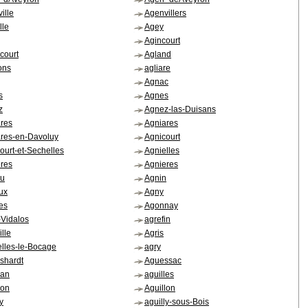
ille
Agenvillers
lle
Agey
Agincourt
court
Agland
ons
agliare
Agnac
s
Agnes
z
Agnez-las-Duisans
res
Agniares
res-en-Davoluy
Agnicourt
ourt-et-Sechelles
Agnielles
res
Agnieres
eu
Agnin
ux
Agny
es
Agonnay
Vidalos
agrefin
ille
Agris
elles-le-Bocage
agry
shardt
Aguessac
lan
aguilles
lon
Aguillon
y
aguilly-sous-Bois