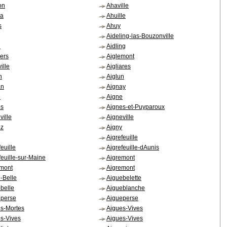
on
Ahaville
la
Ahuille
s
Ahuy
Aideling-las-Bouzonville
n
Aidling
iers
Aiglemont
ille
Aigliares
n
Aiglun
an
Aignay
e
Aigne
es
Aignes-et-Puyparoux
ville
Aigneville
oz
Aigny
Aigrefeuille
euille
Aigrefeuille-dAunis
feuille-sur-Maine
Aigremont
emont
Aigremont
-Belle
Aiguebelette
belle
Aigueblanche
eperse
Aigueperse
s-Mortes
Aigues-Vives
s-Vives
Aigues-Vives