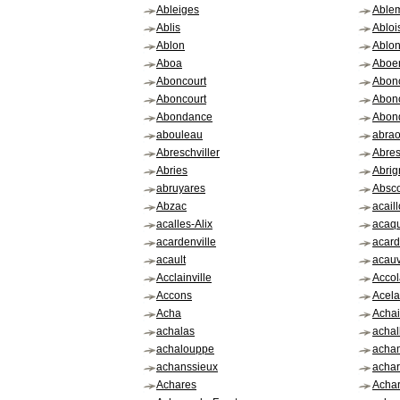
Ableiges
Able
Ablis
Abloi
Ablon
Ablon
Aboa
Aboe
Aboncourt
Abon
Aboncourt
Abon
Abondance
Abon
abouleau
abra
Abreschviller
Abres
Abries
Abrig
abruyares
Absc
Abzac
acail
acalles-Alix
acaq
acardenville
acard
acault
acauv
Acclainville
Acco
Accons
Acel
Acha
Acha
achalas
achal
achalouppe
acha
achanssieux
acha
Achares
Acha