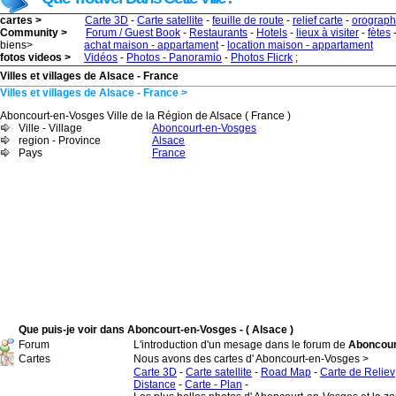
cartes >
Carte 3D
-
Carte satellite
-
feuille de route
-
relief carte
-
orograph
Community >
Forum / Guest Book
-
Restaurants
-
Hotels
-
lieux à visiter
-
fètes
biens>
achat maison - appartament
-
location maison - appartament
fotos videos >
Vidéos
-
Photos - Panoramio
-
Photos Flicrk
;
Villes et villages de Alsace - France
Villes et villages de Alsace - France >
Aboncourt-en-Vosges Ville de la Région de Alsace ( France )
Ville - Village
Aboncourt-en-Vosges
region - Province
Alsace
Pays
France
Que puis-je voir dans Aboncourt-en-Vosges - ( Alsace )
Forum
L'introduction d'un mesage dans le forum de
Aboncourt
Cartes
Nous avons des cartes d' Aboncourt-en-Vosges >
Carte 3D
-
Carte satellite
-
Road Map
-
Carte de Reliev
Distance
-
Carte - Plan
-