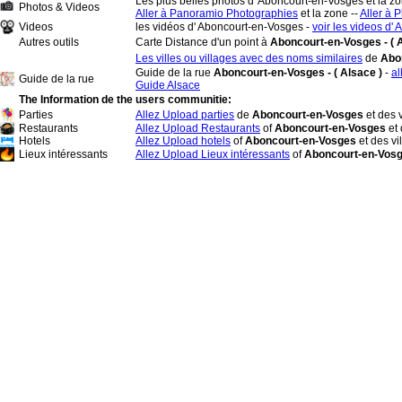
Les plus belles photos d' Aboncourt-en-Vosges et la zo
Photos & Videos
Aller à Panoramio Photographies
et la zone --
Aller à P
Videos
les vidéos d' Aboncourt-en-Vosges -
voir les videos d'
Autres outils
Carte Distance d'un point à
Aboncourt-en-Vosges - ( A
Les villes ou villages avec des noms similaires
de
Abo
Guide de la rue
Aboncourt-en-Vosges - ( Alsace )
-
al
Guide de la rue
Guide Alsace
The Information de the users communitie:
Parties
Allez Upload parties
de
Aboncourt-en-Vosges
et des 
Restaurants
Allez Upload Restaurants
of
Aboncourt-en-Vosges
et
Hotels
Allez Upload hotels
of
Aboncourt-en-Vosges
et des vi
Lieux intéressants
Allez Upload Lieux intéressants
of
Aboncourt-en-Vos