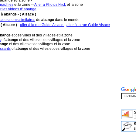
 abange et la zone -
graphies
et la zone --
Aller à Photos Flick
et la zone
ir les videos d' abange
t à
abange - ( Alsace )
ec des noms similaires
de
abange
dans le monde
 ( Alsace )
-
aller à la rue Guide Alsace
-
aller à la rue Guide Alsace
abange
et des villes et des villages et la zone
s
of
abange
et des villes et des villages et la zone
ange
et des villes et des villages et la zone
essants
of
abange
et des villes et des villages et la zone
S
T
s