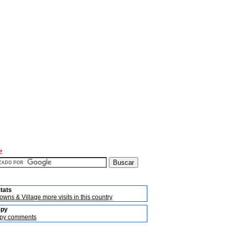
tats
owns & Village more visits in this country
Spy
py comments