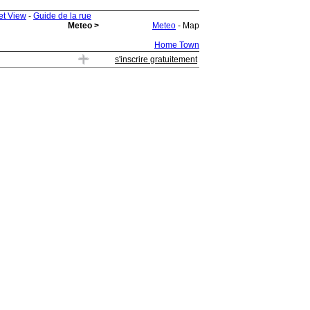
et View
-
Guide de la rue
Meteo >
Meteo
- Map
Home Town
s'inscrire gratuitement