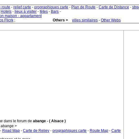
e route
-
relief carte
-
orographiques carte
-
Plan de Route
-
Carte de Distance
-
stre
-
Hotels
-
lieux à visiter
-
fètes
-
Bars
-
ion maison - appartament
s Flicrk
;
Others >
villes similaires
-
Other Webs
ge dans le forum de
abange - ( Alsace )
' abange >
-
Road Map
-
Carte de Reliev
-
orographiques carte
-
Route Map
-
Carte