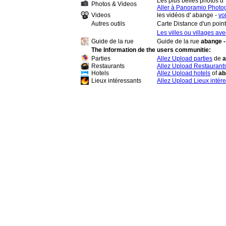
Les plus belles photos d'
Photos & Videos
Aller à Panoramio Photo
Videos
les vidéos d' abange -
vo
Autres outils
Carte Distance d'un poin
Les villes ou villages av
Guide de la rue
Guide de la rue
abange -
The Information de the users communitie:
Parties
Allez Upload parties
de
Restaurants
Allez Upload Restaurant
Hotels
Allez Upload hotels
of
ab
Lieux intéressants
Allez Upload Lieux intér