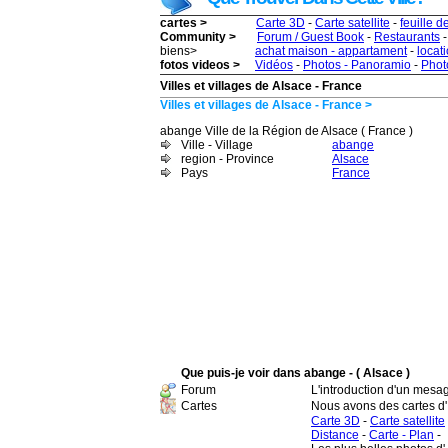
cartes >
Carte 3D
-
Carte satellite
-
feuille d
Community >
Forum / Guest Book
-
Restaurants
biens>
achat maison - appartament
-
locat
fotos videos >
Vidéos
-
Photos - Panoramio
-
Photo
Villes et villages de Alsace - France
Villes et villages de Alsace - France >
abange Ville de la Région de Alsace ( France )
Ville - Village
abange
region - Province
Alsace
Pays
France
Que puis-je voir dans abange - ( Alsace )
Forum
L'introduction d'un mesa
Cartes
Nous avons des cartes d
Carte 3D
-
Carte satellite
Distance
-
Carte - Plan
-