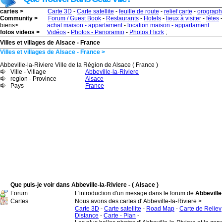
cartes >
Carte 3D
-
Carte satellite
-
feuille de route
-
relief carte
-
orograph
Community >
Forum / Guest Book
-
Restaurants
-
Hotels
-
lieux à visiter
-
fètes
biens>
achat maison - appartament
-
location maison - appartament
fotos videos >
Vidéos
-
Photos - Panoramio
-
Photos Flicrk
;
Villes et villages de Alsace - France
Villes et villages de Alsace - France >
Abbeville-la-Riviere Ville de la Région de Alsace ( France )
Ville - Village
Abbeville-la-Riviere
region - Province
Alsace
Pays
France
Que puis-je voir dans Abbeville-la-Riviere - ( Alsace )
Forum
L'introduction d'un mesage dans le forum de
Abbeville-
Cartes
Nous avons des cartes d' Abbeville-la-Riviere >
Carte 3D
-
Carte satellite
-
Road Map
-
Carte de Reliev
Distance
-
Carte - Plan
-