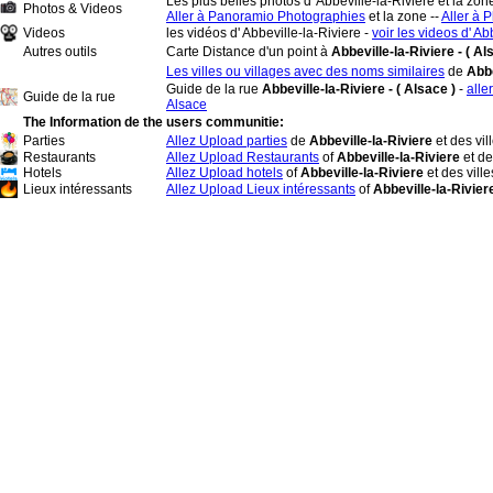
Les plus belles photos d' Abbeville-la-Riviere et la zone
Photos & Videos
Aller à Panoramio Photographies
et la zone --
Aller à P
Videos
les vidéos d' Abbeville-la-Riviere -
voir les videos d' Ab
Autres outils
Carte Distance d'un point à
Abbeville-la-Riviere - ( Al
Les villes ou villages avec des noms similaires
de
Abbe
Guide de la rue
Abbeville-la-Riviere - ( Alsace )
-
alle
Guide de la rue
Alsace
The Information de the users communitie:
Parties
Allez Upload parties
de
Abbeville-la-Riviere
et des vil
Restaurants
Allez Upload Restaurants
of
Abbeville-la-Riviere
et de
Hotels
Allez Upload hotels
of
Abbeville-la-Riviere
et des vill
Lieux intéressants
Allez Upload Lieux intéressants
of
Abbeville-la-Rivie