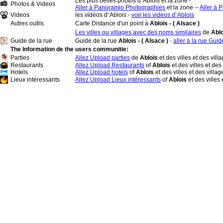
Les plus belles photos d' Ablois et la zone -
Photos & Videos
Aller à Panoramio Photographies
et la zone --
Aller à P
Videos
les vidéos d' Ablois -
voir les videos d' Ablois
Autres outils
Carte Distance d'un point à
Ablois - ( Alsace )
Les villes ou villages avec des noms similaires
de
Abl
Guide de la rue
Guide de la rue
Ablois - ( Alsace )
-
aller à la rue Gui
The Information de the users communitie:
Parties
Allez Upload parties
de
Ablois
et des villes et des vill
Restaurants
Allez Upload Restaurants
of
Ablois
et des villes et des
Hotels
Allez Upload hotels
of
Ablois
et des villes et des villag
Lieux intéressants
Allez Upload Lieux intéressants
of
Ablois
et des villes