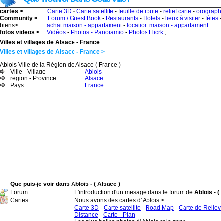
cartes >
Carte 3D
-
Carte satellite
-
feuille de route
-
relief carte
-
orograph
Community >
Forum / Guest Book
-
Restaurants
-
Hotels
-
lieux à visiter
-
fètes
biens>
achat maison - appartament
-
location maison - appartament
fotos videos >
Vidéos
-
Photos - Panoramio
-
Photos Flicrk
;
Villes et villages de Alsace - France
Villes et villages de Alsace - France >
Ablois Ville de la Région de Alsace ( France )
Ville - Village
Ablois
region - Province
Alsace
Pays
France
Que puis-je voir dans Ablois - ( Alsace )
Forum
L'introduction d'un mesage dans le forum de
Ablois - (
Cartes
Nous avons des cartes d' Ablois >
Carte 3D
-
Carte satellite
-
Road Map
-
Carte de Reliev
Distance
-
Carte - Plan
-