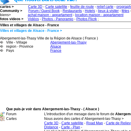
cartes >
Carte 3D
-
Carte satellite
-
feuille de route
-
relief carte
-
orograph
Community >
Forum / Guest Book
-
Restaurants
-
Hotels
-
lieux à visiter
-
fètes
biens>
achat maison - appartament
-
location maison - appartament
fotos videos >
Vidéos
-
Photos - Panoramio
-
Photos Flicrk
;
Villes et villages de Alsace - France
Villes et villages de Alsace - France >
Abergement-las-Thasy Ville de la Région de Alsace ( France )
Ville - Village
Abergement-las-Thasy
region - Province
Alsace
Pays
France
Que puis-je voir dans Abergement-las-Thasy - ( Alsace )
Forum
L'introduction d'un mesage dans le forum de
Abergemen
Cartes
Nous avons des cartes d' Abergement-las-Thasy >
Carte 3D
-
Carte satellite
-
Road Map
-
Carte de Reliev
Distance
-
Carte - Plan
-