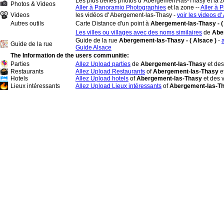
Les plus belles photos d' Abergement-las-Thasy et la z
Photos & Videos
Aller à Panoramio Photographies
et la zone --
Aller à P
Videos
les vidéos d' Abergement-las-Thasy -
voir les videos 
Autres outils
Carte Distance d'un point à
Abergement-las-Thasy - (
Les villes ou villages avec des noms similaires
de
Abe
Guide de la rue
Abergement-las-Thasy - ( Alsace )
-
Guide de la rue
Guide Alsace
The Information de the users communitie:
Parties
Allez Upload parties
de
Abergement-las-Thasy
et des
Restaurants
Allez Upload Restaurants
of
Abergement-las-Thasy
e
Hotels
Allez Upload hotels
of
Abergement-las-Thasy
et des v
Lieux intéressants
Allez Upload Lieux intéressants
of
Abergement-las-T