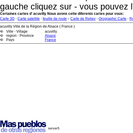
gauche cliquez sur - vous pouvez l
Certaines cartes d' acuvilly Nous avons cette diferents cartes pour vous:
-
Carte 3D
-
Carte satellite
-
feuille de route
Carte de Reliev
-
Orographic Carte
-
R
acuvilly Ville de la Région de Alsace ( France )
Ville - Village
acuvilly
region - Province
Alsace
Pays
France
server5