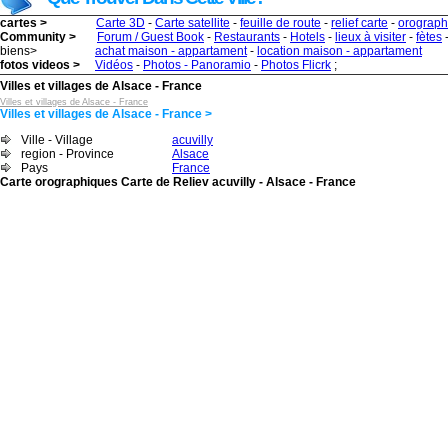
cartes >
Carte 3D
-
Carte satellite
-
feuille de route
-
relief carte
-
orograph
Community >
Forum / Guest Book
-
Restaurants
-
Hotels
-
lieux à visiter
-
fètes
biens>
achat maison - appartament
-
location maison - appartament
fotos videos >
Vidéos
-
Photos - Panoramio
-
Photos Flicrk
;
Villes et villages de Alsace - France
Villes et villages de Alsace - France
Villes et villages de Alsace - France >
Ville - Village
acuvilly
region - Province
Alsace
Pays
France
Carte orographiques Carte de Reliev acuvilly - Alsace - France