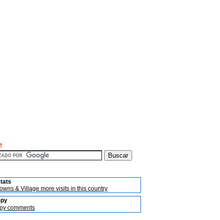
tats
owns & Village more visits in this country
Spy
py comments