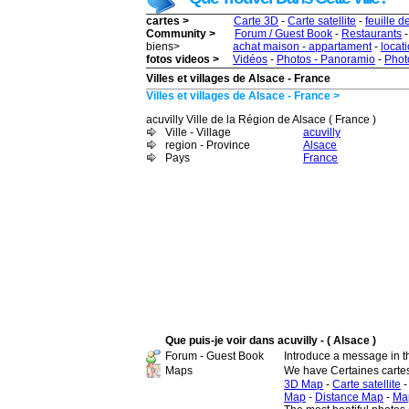
cartes >
Carte 3D
-
Carte satellite
-
feuille d
Community >
Forum / Guest Book
-
Restaurants
biens>
achat maison - appartament
-
locat
fotos videos >
Vidéos
-
Photos - Panoramio
-
Photo
Villes et villages de Alsace - France
Villes et villages de Alsace - France >
acuvilly Ville de la Région de Alsace ( France )
Ville - Village
acuvilly
region - Province
Alsace
Pays
France
Que puis-je voir dans acuvilly - ( Alsace )
Forum - Guest Book
Introduce a message in 
Maps
We have Certaines cartes 
3D Map
-
Carte satellite
Map
-
Distance Map
-
Ma