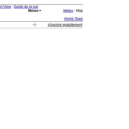
et View
-
Guide de la rue
Meteo >
Meteo
- Map
Home Town
s'inscrire gratuitement