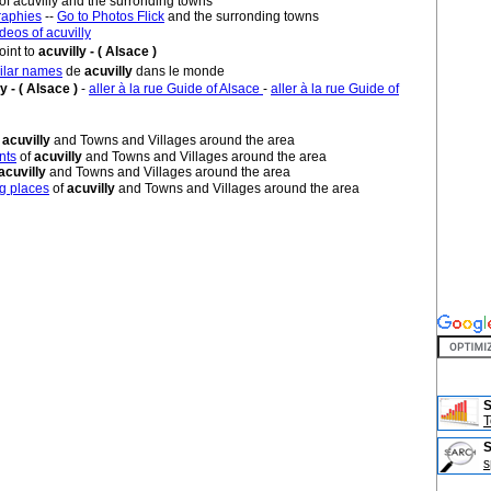
of acuvilly and the surronding towns
raphies
--
Go to Photos Flick
and the surronding towns
deos of acuvilly
oint to
acuvilly - ( Alsace )
milar names
de
acuvilly
dans le monde
y - ( Alsace )
-
aller à la rue Guide of Alsace
-
aller à la rue Guide of
f
acuvilly
and Towns and Villages around the area
nts
of
acuvilly
and Towns and Villages around the area
acuvilly
and Towns and Villages around the area
g places
of
acuvilly
and Towns and Villages around the area
S
T
s