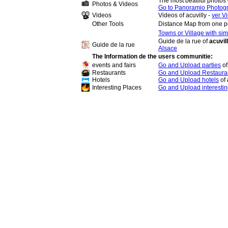
The most beatiful photos 
Photos & Videos
Go to Panoramio Photog
Videos
Videos of acuvilly -
ver Vi
Other Tools
Distance Map from one p
Towns or Village with si
Guide de la rue of
acuvill
Guide de la rue
Alsace
The Information de the users communitie:
events and fairs
Go and Upload parties
o
Restaurants
Go and Upload Restaura
Hotels
Go and Upload hotels
of
Interesting Places
Go and Upload interestin