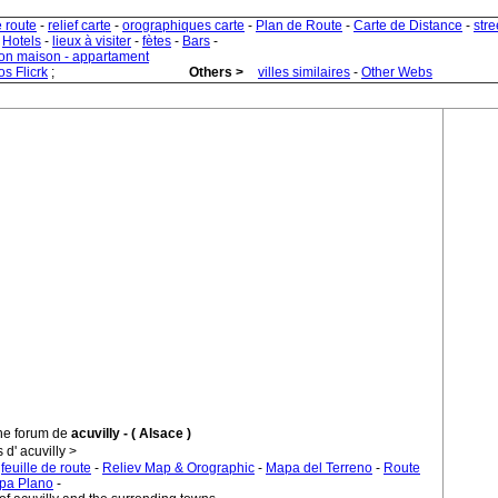
e route
-
relief carte
-
orographiques carte
-
Plan de Route
-
Carte de Distance
-
stre
-
Hotels
-
lieux à visiter
-
fètes
-
Bars
-
ion maison - appartament
s Flicrk
;
Others >
villes similaires
-
Other Webs
the forum de
acuvilly - ( Alsace )
d' acuvilly >
-
feuille de route
-
Reliev Map & Orographic
-
Mapa del Terreno
-
Route
pa Plano
-