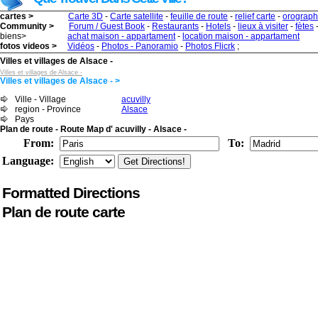
cartes >
Carte 3D
-
Carte satellite
-
feuille de route
-
relief carte
-
orograph
Community >
Forum / Guest Book
-
Restaurants
-
Hotels
-
lieux à visiter
-
fètes
biens>
achat maison - appartament
-
location maison - appartament
fotos videos >
Vidéos
-
Photos - Panoramio
-
Photos Flicrk
;
Villes et villages de Alsace -
Villes et villages de Alsace -
Villes et villages de Alsace - >
Ville - Village
acuvilly
region - Province
Alsace
Pays
Plan de route - Route Map d' acuvilly - Alsace -
From:
To:
Language:
Formatted Directions
Plan de route carte