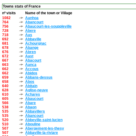
Towns stats of France
nº visits
Name of the town or Viilage
1082
Aanhoa
764
Abancourt
756
Abaucourt-les-souppleville
728
Abere
718
Aas
692
Abbaville
681
Achourgnac
678
Abange
676
Abren
672
Aast
667
Abacourt
663
Aanca
662
Accous
662
Abidos
659
Abbans-dessus
658
Abos
640
Abitain
628
Aglise-neuve
610
Achares
605
Abaucourt
566
Abare
538
Abaon
535
Abbavillers
535
Abancourt
520
Abbeville-saint-lucien
510
Abouline
507
Abergement-les-thesy
507
Abbaville-la-riviare