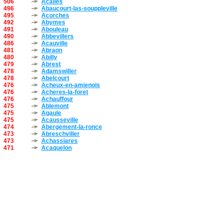
506
Acalles
496
Abaucourt-las-souppleville
495
Acorches
492
Abymes
491
Abouleau
490
Abbevillers
486
Acauville
481
Abraon
480
Abilly
479
Abrest
478
Adamswiller
478
Abelcourt
476
Acheux-en-amienois
476
Acheres-la-foret
476
Achauffour
475
Ablemont
475
Agaule
475
Acausseville
474
Abergement-la-ronce
473
Abreschviller
473
Achassiares
471
Acaquelon