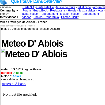
Que Trouver Dans Cette Ville?
cartes >
Carte 3D
-
Carte satellite
-
feuille de route
-
relief carte
-
orograph
Community >
Forum / Guest Book
-
Restaurants
-
Hotels
-
lieux à visiter
-
fètes
biens>
achat maison - appartament
-
location maison - appartament
fotos videos >
Vidéos
-
Photos - Panoramio
-
Photos Flicrk
;
Villes et villages de Alsace - France
Villes et villages de Alsace - France
meteo d' Ablois meteorologia ( Alsace- Alsace)
Meteo D' Ablois
Ablois
meteo d'
region Alsace
meteo d'
Alsace
Meteo d'
Ablois
y es valido tambien para :
meteo d' Alsace-