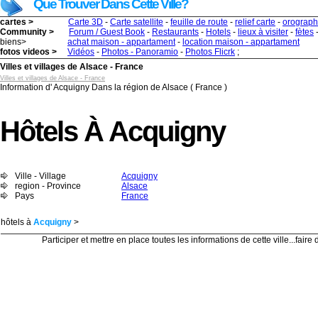
Que Trouver Dans Cette Ville?
cartes >
Carte 3D
-
Carte satellite
-
feuille de route
-
relief carte
-
orograph
Community >
Forum / Guest Book
-
Restaurants
-
Hotels
-
lieux à visiter
-
fètes
biens>
achat maison - appartament
-
location maison - appartament
fotos videos >
Vidéos
-
Photos - Panoramio
-
Photos Flicrk
;
Villes et villages de Alsace - France
Villes et villages de Alsace - France
Information d' Acquigny Dans la région de Alsace ( France )
Hôtels À Acquigny
Ville - Village
Acquigny
region - Province
Alsace
Pays
France
hôtels à
Acquigny
>
Participer et mettre en place toutes les informations de cette ville...faire d