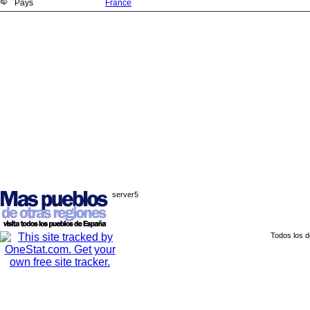
Pays
France
server5
Todos los 