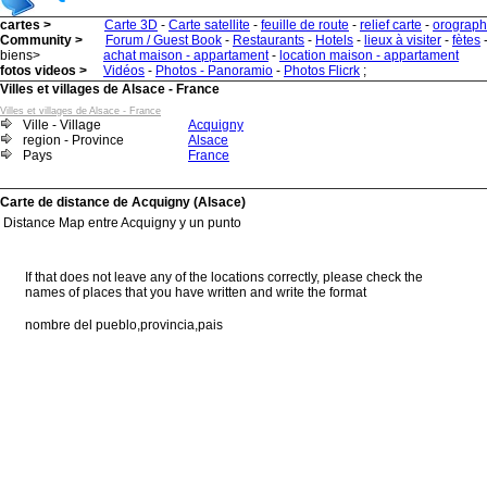
cartes >
Carte 3D
-
Carte satellite
-
feuille de route
-
relief carte
-
orograph
Community >
Forum / Guest Book
-
Restaurants
-
Hotels
-
lieux à visiter
-
fètes
biens>
achat maison - appartament
-
location maison - appartament
fotos videos >
Vidéos
-
Photos - Panoramio
-
Photos Flicrk
;
Villes et villages de Alsace - France
Villes et villages de Alsace - France
Ville - Village
Acquigny
region - Province
Alsace
Pays
France
Carte de distance de Acquigny (Alsace)
Distance Map entre Acquigny y un punto
If that does not leave any of the locations correctly, please check the
names of places that you have written and write the format
nombre del pueblo,provincia,pais