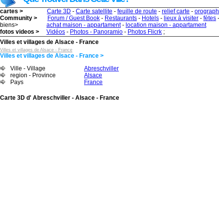
cartes >
Carte 3D
-
Carte satellite
-
feuille de route
-
relief carte
-
orograph
Community >
Forum / Guest Book
-
Restaurants
-
Hotels
-
lieux à visiter
-
fètes
biens>
achat maison - appartament
-
location maison - appartament
fotos videos >
Vidéos
-
Photos - Panoramio
-
Photos Flicrk
;
Villes et villages de Alsace - France
Villes et villages de Alsace - France
Villes et villages de Alsace - France >
Ville - Village
Abreschviller
region - Province
Alsace
Pays
France
Carte 3D d' Abreschviller - Alsace - France