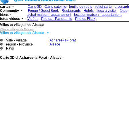
cartes >
Carte 3D
-
Carte satellite
-
feuille de route
-
relief carte
-
orograph
Community >
Forum / Guest Book
-
Restaurants
-
Hotels
-
lieux à visiter
-
fètes
biens>
achat maison - appartament
-
location maison - appartament
fotos videos >
Vidéos
-
Photos - Panoramio
-
Photos Flicrk
;
Villes et villages de Alsace -
Villes et villages de Alsace -
Villes et villages de Alsace - >
Ville - Village
Achares-la-Forat
region - Province
Alsace
Pays
Carte 3D d' Achares-la-Forat - Alsace -