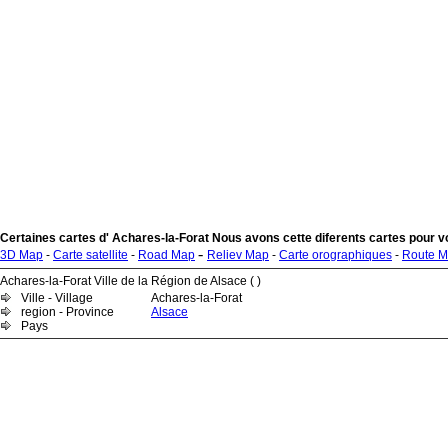
Certaines cartes d' Achares-la-Forat Nous avons cette diferents cartes pour v
-
3D Map
-
Carte satellite
-
Road Map
Reliev Map
-
Carte orographiques
-
Route 
Achares-la-Forat Ville de la Région de Alsace ( )
Ville - Village
Achares-la-Forat
region - Province
Alsace
Pays