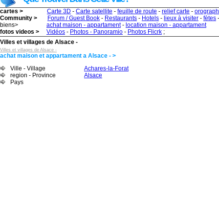
cartes >
Carte 3D
-
Carte satellite
-
feuille de route
-
relief carte
-
orograph
Community >
Forum / Guest Book
-
Restaurants
-
Hotels
-
lieux à visiter
-
fètes
biens>
achat maison - appartament
-
location maison - appartament
fotos videos >
Vidéos
-
Photos - Panoramio
-
Photos Flicrk
;
Villes et villages de Alsace -
Villes et villages de Alsace -
achat maison et appartament a Alsace - >
Ville - Village
Achares-la-Forat
region - Province
Alsace
Pays