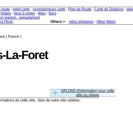
e route
-
relief carte
-
orographiques carte
-
Plan de Route
-
Carte de Distance
-
stre
-
Hotels
-
lieux à visiter
-
fètes
-
Bars
-
ion maison - appartament
s Flicrk
;
Others >
villes similaires
-
Other Webs
ace ( France )
-La-Foret
UPLOAD d'information pour cette
ville ou village
rmations de cette ville...faire de votre ville célèbre..