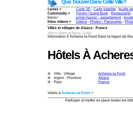
Que Trouver Dans Cette Ville?
cartes >
Carte 3D
-
Carte satellite
-
feuille d
Community >
Forum / Guest Book
-
Restaurants
biens>
achat maison - appartament
-
locat
fotos videos >
Vidéos
-
Photos - Panoramio
-
Photo
Villes et villages de Alsace - France
Villes et villages de Alsace - France
Information d' Acheres-la-Foret Dans la région de Als
Hôtels À Acheres
Ville - Village
Acheres-la-Foret
region - Province
Alsace
Pays
France
hôtels à
Acheres-la-Foret
>
Participer et mettre en place toutes les info