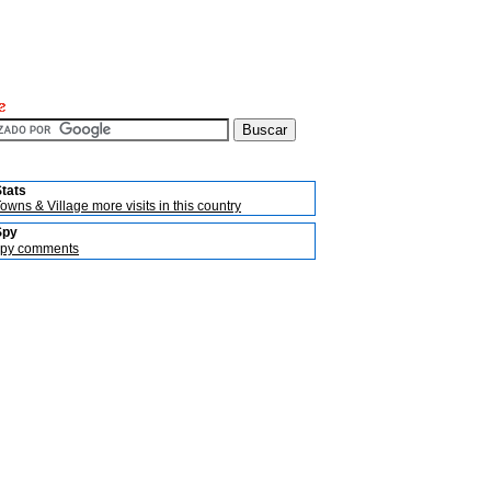
tats
owns & Village more visits in this country
Spy
spy comments