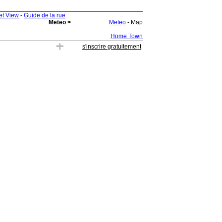
et View
-
Guide de la rue
Meteo >
Meteo
- Map
Home Town
s'inscrire gratuitement