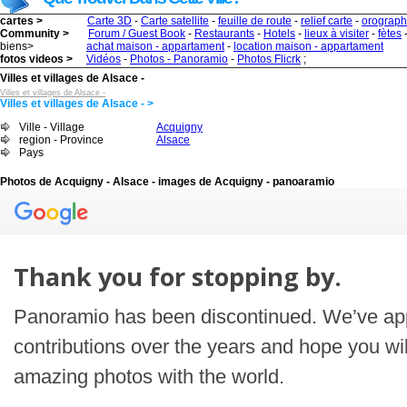
cartes >
Carte 3D
-
Carte satellite
-
feuille de route
-
relief carte
-
orograph
Community >
Forum / Guest Book
-
Restaurants
-
Hotels
-
lieux à visiter
-
fètes
biens>
achat maison - appartament
-
location maison - appartament
fotos videos >
Vidéos
-
Photos - Panoramio
-
Photos Flicrk
;
Villes et villages de Alsace -
Villes et villages de Alsace -
Villes et villages de Alsace - >
Ville - Village
Acquigny
region - Province
Alsace
Pays
Photos de Acquigny - Alsace - images de Acquigny - panoaramio