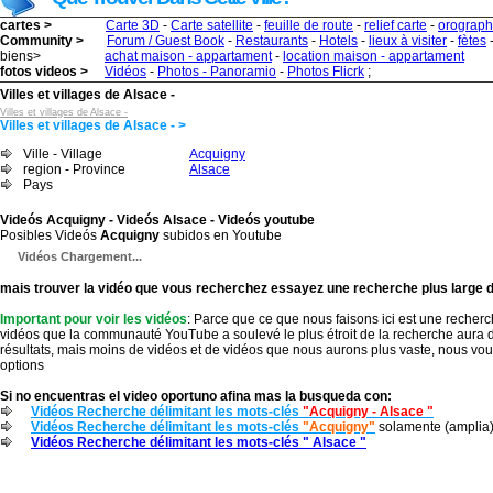
cartes >
Carte 3D
-
Carte satellite
-
feuille de route
-
relief carte
-
orograph
Community >
Forum / Guest Book
-
Restaurants
-
Hotels
-
lieux à visiter
-
fètes
biens>
achat maison - appartament
-
location maison - appartament
fotos videos >
Vidéos
-
Photos - Panoramio
-
Photos Flicrk
;
Villes et villages de Alsace -
Villes et villages de Alsace -
Villes et villages de Alsace - >
Ville - Village
Acquigny
region - Province
Alsace
Pays
Videós Acquigny - Videós Alsace - Videós youtube
Posibles Videós
Acquigny
subidos en Youtube
Vidéos Chargement...
mais trouver la vidéo que vous recherchez essayez une recherche plus large d
Important pour voir les vidéos
: Parce que ce que nous faisons ici est une recherc
vidéos que la communauté YouTube a soulevé le plus étroit de la recherche aura 
résultats, mais moins de vidéos et de vidéos que nous aurons plus vaste, nous vo
options
Si no encuentras el video oportuno afina mas la busqueda con:
Vidéos Recherche délimitant les mots-clés
"Acquigny - Alsace "
Vidéos Recherche délimitant les mots-clés
"Acquigny"
solamente (amplia
Vidéos Recherche délimitant les mots-clés " Alsace "