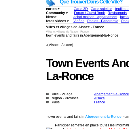
Que Trouver Dans Cette Ville?
cartes >
Carte 3D
-
Carte satellite
-
feuille d
Community >
Forum / Guest Book
-
Restaurants
biens>
achat maison - appartament
-
locat
fotos videos >
Vidéos
-
Photos - Panoramio
-
Photo
Villes et villages de Alsace - France
Villes et villages de Alsace - France
town events and fairs in Abergement-la-Ronce
.
( Alsace- Alsace)
Town Events And
La-Ronce
Ville - Village
Abergement-la-Ronce
region - Province
Alsace
Pays
France
town events and fairs in
Abergement-la-Ronce
> an
Participer et mettre en place toutes les informatio