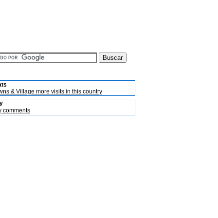
ats
ns & Village more visits in this country
y
y comments