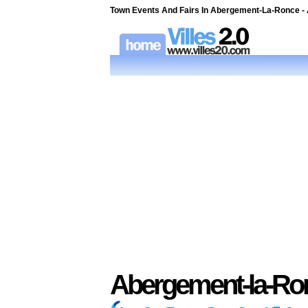
Town Events And Fairs In Abergement-La-Ronce -
Abergement-la-Ronc