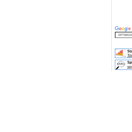
St
Tow
Sp
sp