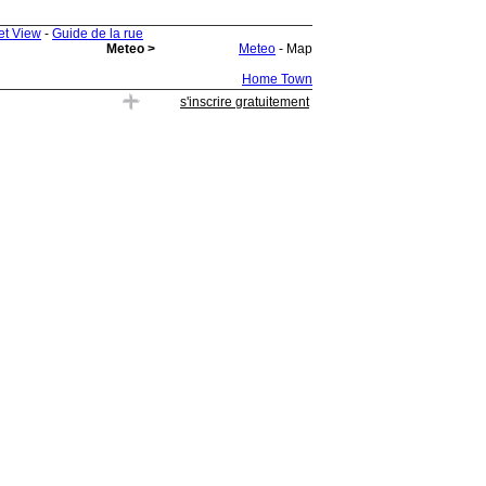
et View
-
Guide de la rue
Meteo >
Meteo
- Map
Home Town
s'inscrire gratuitement