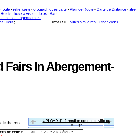
e route
-
relief carte
-
orographiques carte
-
Plan de Route
-
Carte de Distance
-
stre
-
Hotels
-
lieux à visiter
-
fètes
-
Bars
-
ion maison - appartament
s Flicrk
;
Others >
villes similaires
-
Other Webs
 Fairs In Abergement-
UPLOAD d'information pour cette ville ou
d in the zone...
village
ns de cette ville...faire de votre ville célèbre..