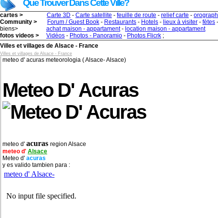
Que Trouver Dans Cette Ville?
cartes >
Carte 3D
-
Carte satellite
-
feuille de route
-
relief carte
-
orograph
Community >
Forum / Guest Book
-
Restaurants
-
Hotels
-
lieux à visiter
-
fètes
biens>
achat maison - appartament
-
location maison - appartament
fotos videos >
Vidéos
-
Photos - Panoramio
-
Photos Flicrk
;
Villes et villages de Alsace - France
Villes et villages de Alsace - France
meteo d' acuras meteorologia ( Alsace- Alsace)
Meteo D' Acuras
acuras
meteo d'
region Alsace
meteo d'
Alsace
Meteo d'
acuras
y es valido tambien para :
meteo d' Alsace-