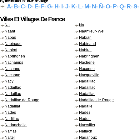
By the initial of the town or village
A
- B
- C
- D
- E
- F
- G
- H
- I
- J
- K
- L
- M
- N
- Ñ
- O
- P
- Q
- R
- S
-
Villes Et Villages De France
Na
Na
Naant
Naant-sur-Yvel
Nabas
Nabian
Nabinaud
Nabinaud
Nabirat
Nabirat
Nabringhen
Nabringhen
Nachamps
Nacherie
Naconne
Naconne
Naconne
Nacqueville
Nacy
Nadaillac
Nadaillac
Nadaillac
Nadaillac
Nadaillac
Nadaillac-de-Rouge
Nadaillac-de-Rouge
Nadaillat
Nadalie
Nades
Nades
Nadillac
Nadon
Nadonchelle
Naewiller
Naffias
Nafiach
Naftel
Nagarioux