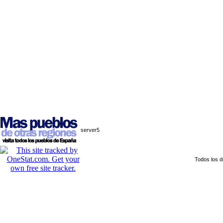
server5
Todos los 