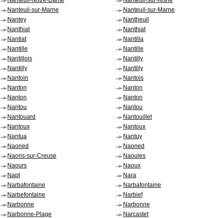
Nanteuil-Notre-Dame
Nanteuil-sur-Aisne
Nanteuil-sur-Marne
Nanteuil-sur-Marne
Nantey
Nantheuil
Nanthiat
Nanthiat
Nantiat
Nantilla
Nantille
Nantille
Nantillois
Nantilly
Nantilly
Nantilly
Nantoin
Nantois
Nanton
Nanton
Nanton
Nanton
Nantou
Nantou
Nantouard
Nantouillet
Nantoux
Nantoux
Nantua
Nantuy
Naoned
Naoned
Naons-sur-Creuse
Naoules
Naours
Naoux
Napt
Nara
Narbafontaine
Narbafontaine
Narbefontaine
Narbief
Narbonne
Narbonne
Narbonne-Plage
Narcastet