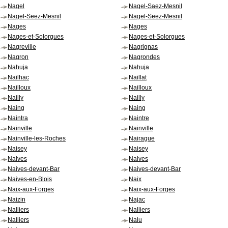
Nagel
Nagel-Saez-Mesnil
Nagel-Seez-Mesnil
Nagel-Seez-Mesnil
Nages
Nages
Nages-et-Solorgues
Nages-et-Solorgues
Nagreville
Nagrignas
Nagron
Nagrondes
Nahuja
Nahuja
Nailhac
Naillat
Nailloux
Nailloux
Nailly
Nailly
Naing
Naing
Naintra
Naintre
Nainville
Nainville
Nainville-les-Roches
Nairague
Naisey
Naisey
Naives
Naives
Naives-devant-Bar
Naives-devant-Bar
Naives-en-Blois
Naix
Naix-aux-Forges
Naix-aux-Forges
Naizin
Najac
Nalliers
Nalliers
Nalliers
Nalu