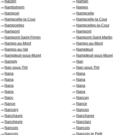
Nalzen
Naman
Nambsheim
Names
Nampcel
Nampcelle
Nampcelle-la Cour
Nampcelle-la Cour
Nampcelles
Nampcelles-la-Cour
Nampont
Nampont
Nampont-Saint-Firmin
Nampont-Saint-Martin
Namps-au-Mont
Namps-au-Mont
Namps-au-Val
Nampteuil
Nampteuil-sous-Muret
Nampteuil-sous-Muret
Nampty
Nan
Nan-sous-Thil
Nan-sous-Thil
Nana
Nana
Nana
Nana
Nana
Nana
Nana
Nana
Nanc
Nancay
Nance
Nance
Nancery
Nances
Nanchavre
Nanchavre
Nanchevre
Nanclars
Nancois
Nancois
Nancois
Nancois-le Petit