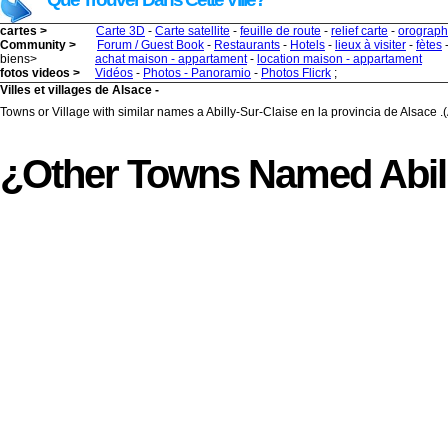
cartes >
Carte 3D
-
Carte satellite
-
feuille de route
-
relief carte
-
orograph
Community >
Forum / Guest Book
-
Restaurants
-
Hotels
-
lieux à visiter
-
fètes
biens>
achat maison - appartament
-
location maison - appartament
fotos videos >
Vidéos
-
Photos - Panoramio
-
Photos Flicrk
;
Villes et villages de Alsace -
Towns or Village with similar names a Abilly-Sur-Claise en la provincia de Alsace .
¿other Towns Named Abill