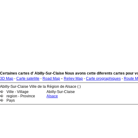
Certaines cartes d' Abilly-Sur-Claise Nous avons cette diferents cartes pour v
-
3D Map
-
Carte satellite
-
Road Map
Reliev Map
-
Carte orographiques
-
Route 
Abilly-Sur-Claise Ville de la Région de Alsace ( )
Ville - Village
Abilly-Sur-Claise
region - Province
Alsace
Pays