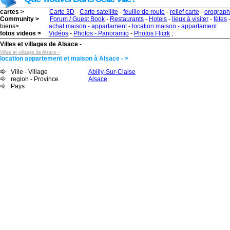
cartes >
Carte 3D
-
Carte satellite
-
feuille de route
-
relief carte
-
orograph
Community >
Forum / Guest Book
-
Restaurants
-
Hotels
-
lieux à visiter
-
fètes
biens>
achat maison - appartament
-
location maison - appartament
fotos videos >
Vidéos
-
Photos - Panoramio
-
Photos Flicrk
;
Villes et villages de Alsace -
Villes et villages de Alsace -
location appartement et maison à Alsace - >
Ville - Village
Abilly-Sur-Claise
region - Province
Alsace
Pays