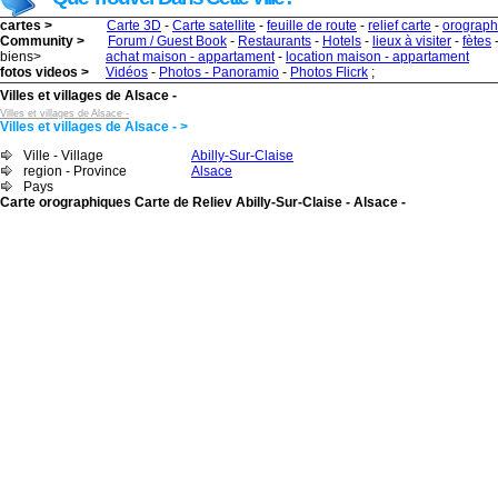
cartes >
Carte 3D
-
Carte satellite
-
feuille de route
-
relief carte
-
orograph
Community >
Forum / Guest Book
-
Restaurants
-
Hotels
-
lieux à visiter
-
fètes
biens>
achat maison - appartament
-
location maison - appartament
fotos videos >
Vidéos
-
Photos - Panoramio
-
Photos Flicrk
;
Villes et villages de Alsace -
Villes et villages de Alsace -
Villes et villages de Alsace - >
Ville - Village
Abilly-Sur-Claise
region - Province
Alsace
Pays
Carte orographiques Carte de Reliev Abilly-Sur-Claise - Alsace -