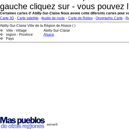
gauche cliquez sur - vous pouvez l
Certaines cartes d' Abilly-Sur-Claise Nous avons cette diferents cartes pour v
-
Carte 3D
-
Carte satellite
-
feuille de route
Carte de Reliev
-
Orographic Carte
-
R
Abilly-Sur-Claise Ville de la Région de Alsace ( )
Ville - Village
Abilly-Sur-Claise
region - Province
Alsace
Pays
server5